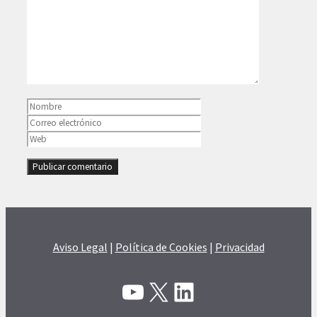
Nombre
Correo
electrónico
Web
Aviso Legal
|
Política de Cookies
|
Privacidad
YouTube
X
LinkedIn